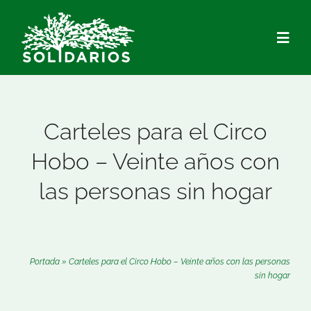
Saltar
al
Togg
contenido
Navig
Quiénes Somos
Carteles para el Circo
Qué hacemos
Hobo – Veinte años con
las personas sin hogar
Actualidad
Hazte Socio/a
Portada
»
Carteles para el Circo Hobo – Veinte años con las personas
sin hogar
Voluntariado