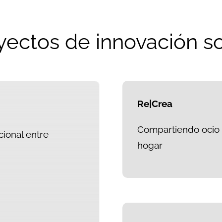
yectos de innovación so
Re|Crea
Compartiendo ocio p
ional entre
hogar