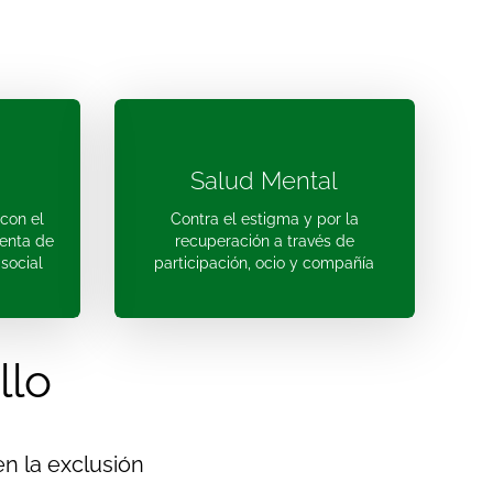
Salud Mental
 con el
Contra el estigma y por la
enta de
recuperación a través de
social
participación, ocio y compañía
llo
n la exclusión