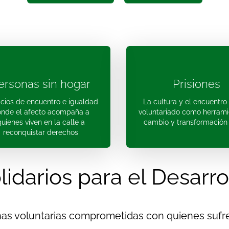
ersonas sin hogar
Prisiones
cios de encuentro e igualdad
La cultura y el encuentro
nde el afecto acompaña a
voluntariado como herrami
quienes viven en la calle a
cambio y transformación 
reconquistar derechos
lidarios para el Desarro
s voluntarias comprometidas con quienes sufre