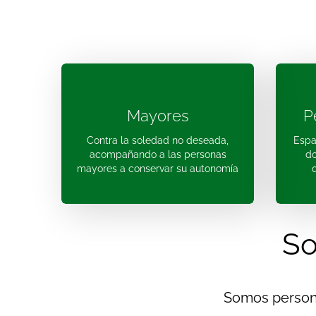
Mayores
P
Contra la soledad no deseada,
Espa
acompañando a las personas
do
mayores a conservar su autonomía
So
Somos persona