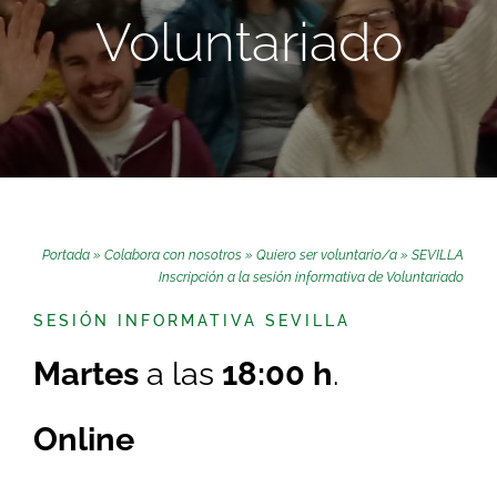
Buscar:
Voluntariado
Portada
»
Colabora con nosotros
»
Quiero ser voluntario/a
»
SEVILLA
Inscripción a la sesión informativa de Voluntariado
SESIÓN INFORMATIVA SEVILLA
Martes
a las
18:00 h
.
Online