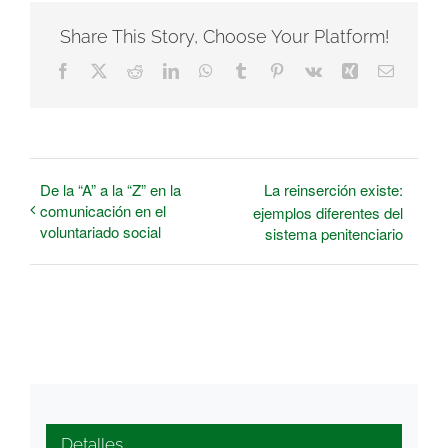
Share This Story, Choose Your Platform!
Facebook
X
Reddit
LinkedIn
WhatsApp
Tumblr
Pinterest
Vk
Xing
Correo
electrón
De la “A” a la “Z” en la
La reinserción existe:
comunicación en el
ejemplos diferentes del
voluntariado social
sistema penitenciario
Detalles