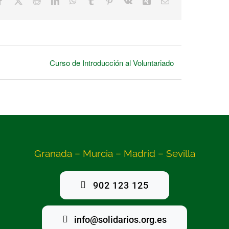
Facebook
X
Reddit
LinkedIn
WhatsApp
Tumblr
Pinterest
Vk
Xing
Correo
electrónico
Curso de Introducción al Voluntariado
Granada – Murcia – Madrid – Sevilla
902 123 125
info@solidarios.org.es