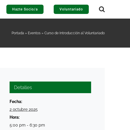
Hazte Socio/a
Voluntariado
Portada
»
Eventos
»
Curso de Introducción al Voluntariado
Detalles
Fecha:
2 octubre 2025
Hora:
5:00 pm - 6:30 pm