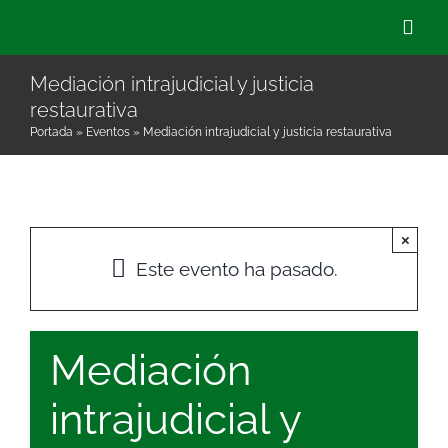
Saltar
Togg
al
Navig
contenido
Mediación intrajudicial y justicia
restaurativa
Quiénes Som
Portada
»
Eventos
»
Mediación intrajudicial y justicia restaurativa
Qué hacemo
×
Actualidad
Este evento ha pasado.
Hazte Socio/
Mediación
Voluntariado
intrajudicial y
Buscar: