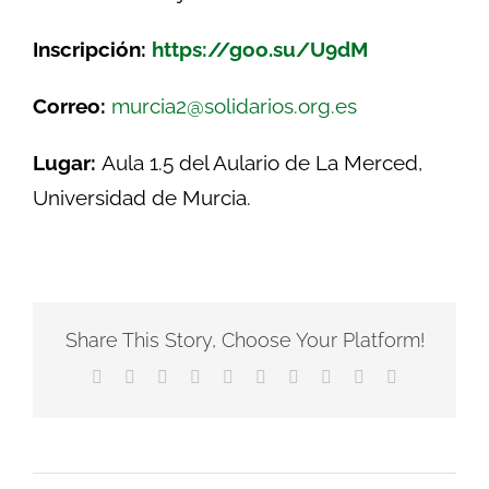
Inscripción:
https
://goo.su/U9dM
Correo:
murcia2@solidarios.org.es
Lugar:
Aula 1.5 del Aulario de La Merced,
Universidad de Murcia.
Share This Story, Choose Your Platform!
Facebook
X
Reddit
LinkedIn
WhatsApp
Tumblr
Pinterest
Vk
Xing
Correo
electrónico