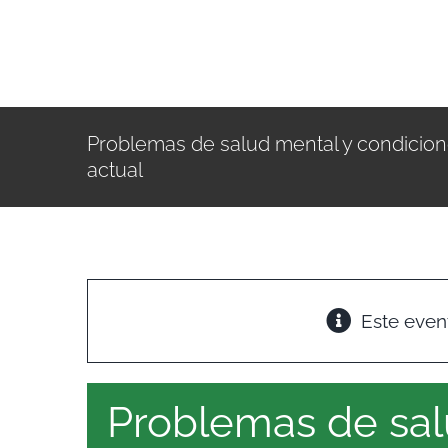
Saltar
al
contenido
Problemas de salud mental y condicion
actual
Este even
Problemas de sal