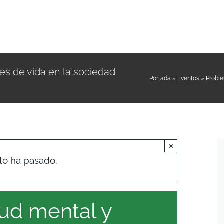
es de vida en la sociedad
Portada
»
Eventos
»
Proble
×
to ha pasado.
ud mental y