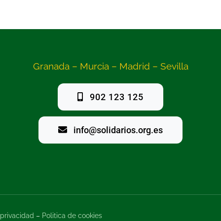
Granada – Murcia – Madrid – Sevilla
902 123 125
info@solidarios.org.es
 privacidad
–
Politica de cookies