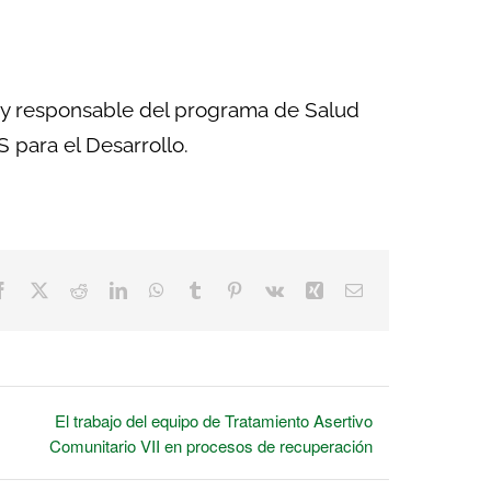
 y responsable del programa de Salud
 para el Desarrollo.
Facebook
X
Reddit
LinkedIn
WhatsApp
Tumblr
Pinterest
Vk
Xing
Correo
electrónico
El trabajo del equipo de Tratamiento Asertivo
Comunitario VII en procesos de recuperación