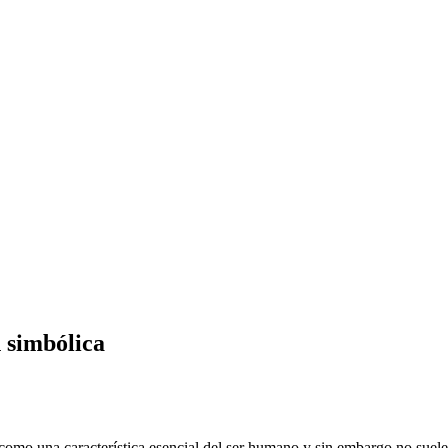
 simbólica
omo una característica esencial del ser humano y sin embargo no suele 