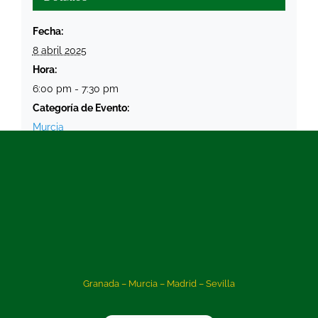
Fecha:
8 abril 2025
Hora:
6:00 pm - 7:30 pm
Categoría de Evento:
Murcia
Etiquetas del Evento:
formación
,
Murcia
,
Voluntariado
Granada – Murcia – Madrid – Sevilla