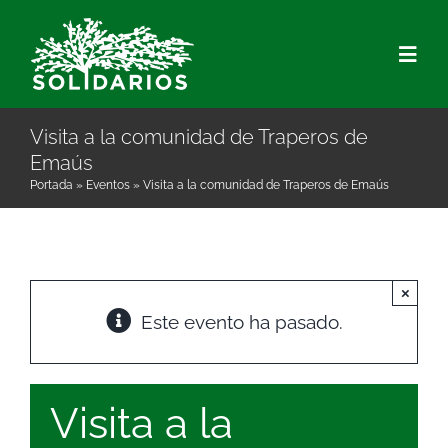
Saltar
al
Togg
contenido
Navig
Visita a la comunidad de Traperos de
Quiénes Som
Emaús
Portada
»
Eventos
»
Visita a la comunidad de Traperos de Emaús
Qué hacemo
Actualidad
×
Este evento ha pasado.
Hazte Socio/
Voluntariado
Visita a la