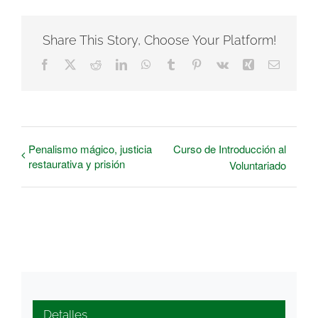
Share This Story, Choose Your Platform!
Facebook
X
Reddit
LinkedIn
WhatsApp
Tumblr
Pinterest
Vk
Xing
Correo
electrón
Penalismo mágico, justicia
Curso de Introducción al
restaurativa y prisión
Voluntariado
Detalles