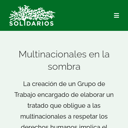
Saltar
al
Togg
contenido
Navig
Quiénes Somos
Multinacionales en la
Qué hacemos
sombra
Actualidad
La creación de un Grupo de
Trabajo encargado de elaborar un
Hazte Socio/a
tratado que obligue a las
Voluntariado
multinacionales a respetar los
derechos humanos implica el