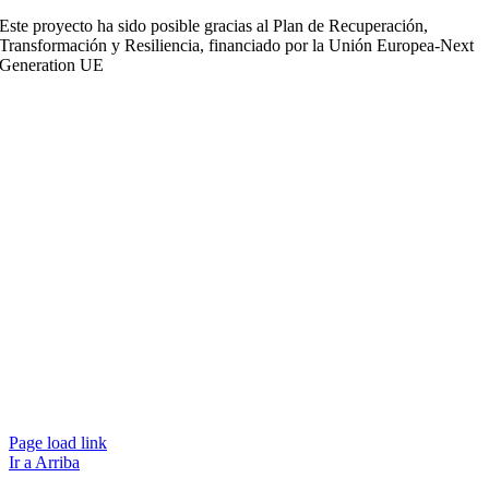
Este proyecto ha sido posible gracias al Plan de Recuperación,
Transformación y Resiliencia, financiado por la Unión Europea-Next
Generation UE
Page load link
Ir a Arriba