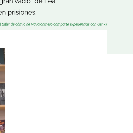
gran vacío” de Léa
en prisiones.
l taller de cómic de Navalcarnero comparte experiencias con Gen-X