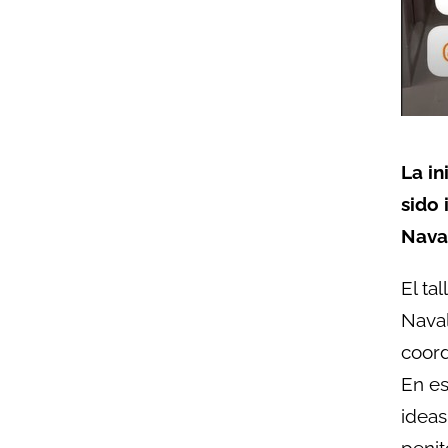
La in
sido 
Nava
El ta
Naval
coord
En es
ideas
penit