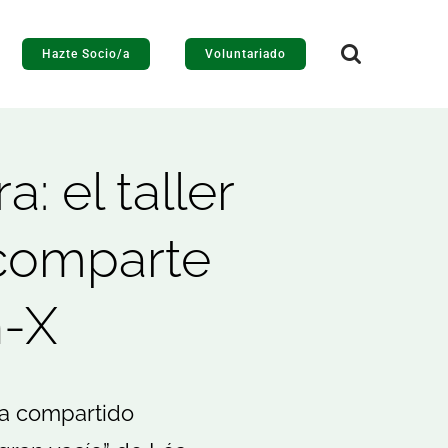
Hazte Socio/a
Voluntariado
 el taller
comparte
n-X
ha compartido