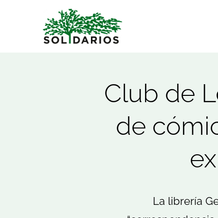
Saltar
al
contenido
Club de L
de cómi
ex
La librería 