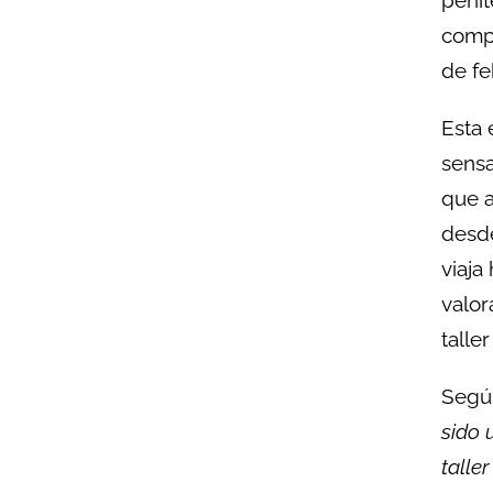
compa
de fe
Esta 
sensa
que a
desde
viaja
valor
talle
Segú
sido 
talle