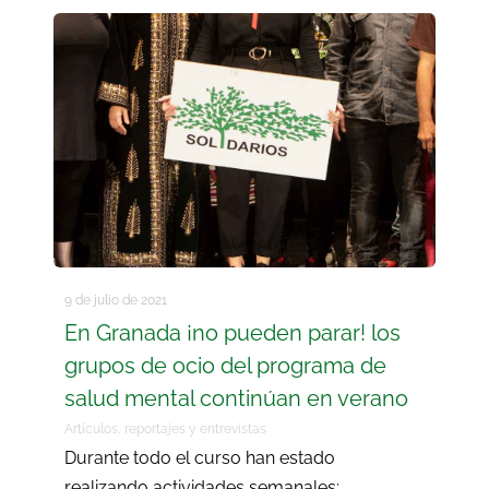
9 de julio de 2021
En Granada ¡no pueden parar! los
grupos de ocio del programa de
salud mental continúan en verano
Artículos, reportajes y entrevistas
Durante todo el curso han estado
realizando actividades semanales;