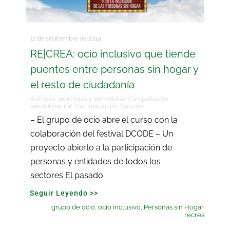
11 de septiembre de 2019
RE|CREA: ocio inclusivo que tiende
puentes entre personas sin hogar y
el resto de ciudadanía
Artículos, reportajes y entrevistas
,
Campañas de
sensibilización
,
Comunicación
,
Noticias
– El grupo de ocio abre el curso con la
colaboración del festival DCODE – Un
proyecto abierto a la participación de
personas y entidades de todos los
sectores El pasado
Seguir Leyendo >>
grupo de ocio
,
ocio inclusivo
,
Personas sin Hogar
,
recrea