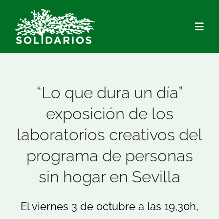
Saltar
al
Togg
contenido
Navig
Quiénes Somos
“Lo que dura un día”
Qué hacemos
exposición de los
laboratorios creativos del
Actualidad
programa de personas
Hazte Socio/a
sin hogar en Sevilla
Voluntariado
El viernes 3 de octubre a las 19,30h,