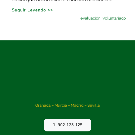
Seguir Leyendo >>
evaluación
,
Voluntariado
Granada – Murcia – Madrid – Sevilla
902 123 125