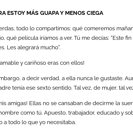
A ESTOY MÁS GUAPA Y MENOS CIEGA
erdas, todo lo compartimos: qué comeremos mañana
jo, qué película iríamos a ver. Tú me decías: “Este f
s. Les alegrará mucho”.
amable y cariñoso eras con ellos!
mbargo, a decir verdad, a ella nunca le gustaste. Aun
dre tenía ese sexto sentido. Tal vez, de mujer, tal v
mis amigas! Ellas no se cansaban de decirme la suer
hombre como tú. Apuesto, trabajador, educado y so
o a todo lo que yo necesitaba.