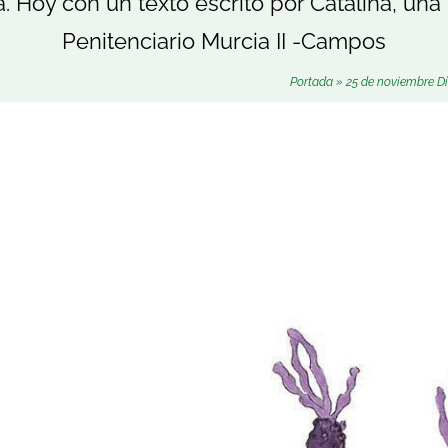
. Hoy con un texto escrito por Catalina, una
Penitenciario Murcia II -Campos
Portada
»
25 de noviembre Dí