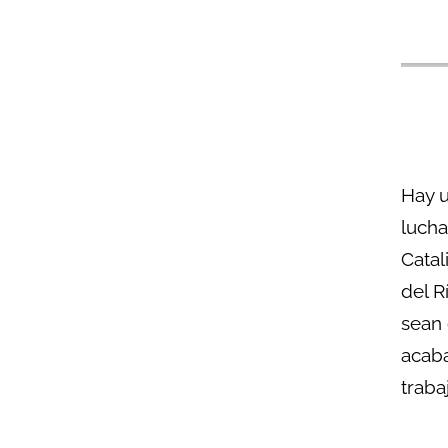
Hay u
lucha
Catal
del R
sean 
acaba
traba