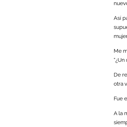
nuevo
Así p
supue
mujer
Me mi
“¿Un 
De re
otra
Fue e
A la 
siem