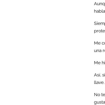
Aunqu
habla
Siemp
prot
Me co
una r
Me hi
Así, 
llave.
No te
gusta