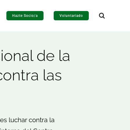
Hazte Socio/a
Voluntariado
ional de la
contra las
s luchar contra la