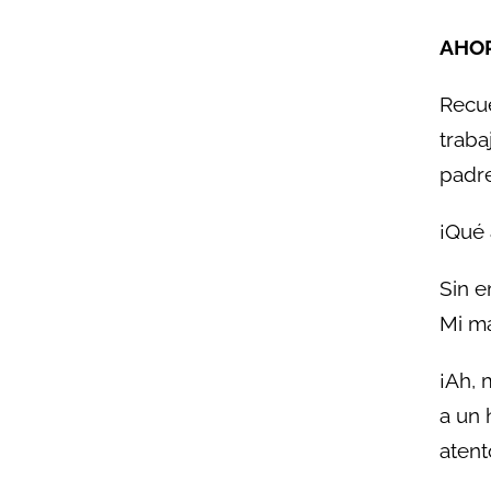
AHOR
Recu
traba
padre
¡Qué 
Sin e
Mi ma
¡Ah, 
a un 
atent