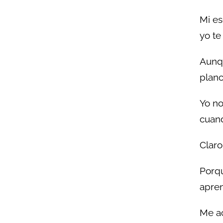
Mi es
yo te
Aunqu
planc
Yo no
cuan
Claro
Porqu
apren
Me ac