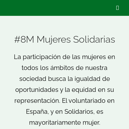
Saltar
Togg
al
Navig
contenido
Quiénes Som
#8M Mujeres Solidarias
Qué hacemo
La participación de las mujeres en
todos los ámbitos de nuestra
Actualidad
sociedad busca la igualdad de
oportunidades y la equidad en su
Hazte Socio/
representación. El voluntariado en
Voluntariado
España, y en Solidarios, es
mayoritariamente mujer.
Buscar: