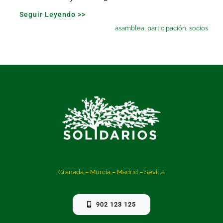
Seguir Leyendo >>
asamblea
,
participación
,
socios
Granada – Murcia – Madrid – Sevilla
902 123 125