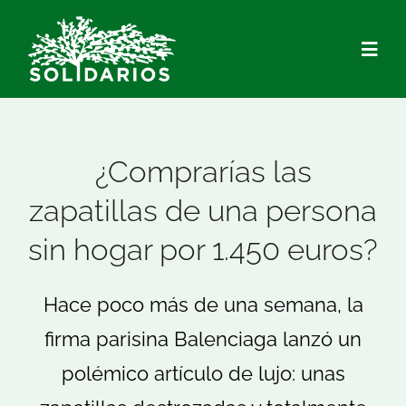
Saltar
al
Togg
contenido
Navig
Quiénes Somos
¿Comprarías las
Qué hacemos
zapatillas de una persona
sin hogar por 1.450 euros?
Actualidad
Hace poco más de una semana, la
Hazte Socio/a
firma parisina Balenciaga lanzó un
Voluntariado
polémico artículo de lujo: unas