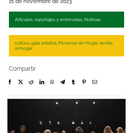
21 de noviembre de 2023
Artículos, reportajes y entrevistas
,
Noticias
cultura
,
gala artística
,
Personas sin Hogar
,
sevilla
,
sinhogar
Compartir