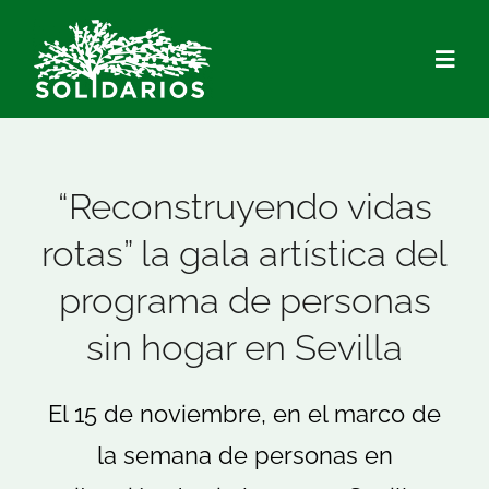
Saltar
al
Togg
contenido
Navig
Quiénes Somos
“Reconstruyendo vidas
Qué hacemos
rotas” la gala artística del
programa de personas
Actualidad
sin hogar en Sevilla
Hazte Socio/a
El 15 de noviembre, en el marco de
Voluntariado
la semana de personas en