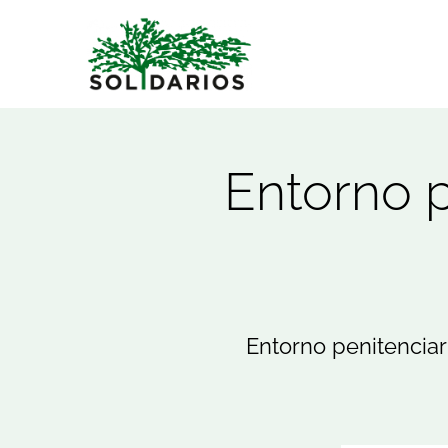
Saltar
al
contenido
Entorno p
Entorno penitenciar