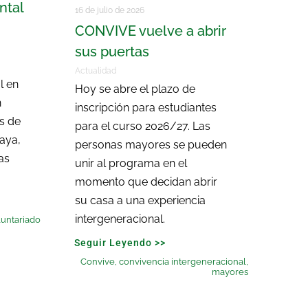
ntal
16 de julio de 2026
CONVIVE vuelve a abrir
sus puertas
Actualidad
l en
Hoy se abre el plazo de
n
inscripción para estudiantes
as de
para el curso 2026/27. Las
laya,
personas mayores se pueden
as
unir al programa en el
momento que decidan abrir
su casa a una experiencia
intergeneracional.
untariado
Seguir Leyendo >>
Convive
,
convivencia intergeneracional
,
mayores