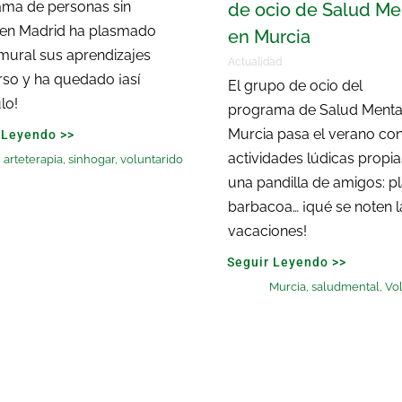
ama de personas sin
de ocio de Salud Me
 en Madrid ha plasmado
en Murcia
mural sus aprendizajes
Actualidad
rso y ha quedado ¡así
El grupo de ocio del
lo!
programa de Salud Menta
Murcia pasa el verano co
 Leyendo >>
actividades lúdicas propi
,
arteterapia
,
sinhogar
,
voluntarido
una pandilla de amigos: p
barbacoa… ¡qué se noten l
vacaciones!
Seguir Leyendo >>
Murcia
,
saludmental
,
Vol