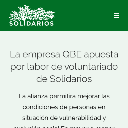
Saltar
al
Togg
contenido
Navig
Quiénes Somos
La empresa QBE apuesta
Qué hacemos
por labor de voluntariado
de Solidarios
Actualidad
La alianza permitirá mejorar las
Hazte Socio/a
condiciones de personas en
Voluntariado
situación de vulnerabilidad y