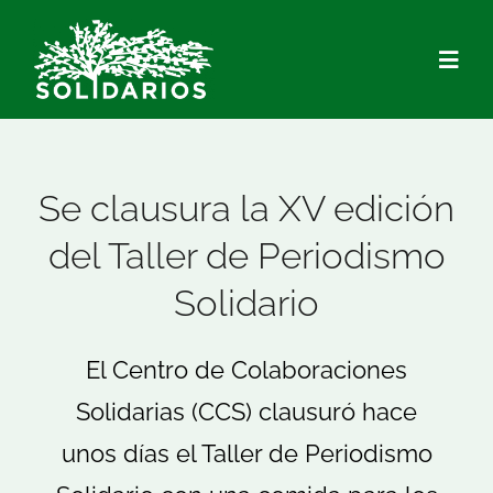
Saltar
al
Togg
contenido
Navig
Quiénes Somos
Se clausura la XV edición
Qué hacemos
del Taller de Periodismo
Solidario
Actualidad
El Centro de Colaboraciones
Hazte Socio/a
Solidarias (CCS) clausuró hace
Voluntariado
unos días el Taller de Periodismo