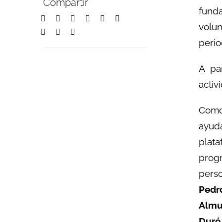
Compartir
funda
volun
perio
A pa
activ
Como
ayuda
plat
prog
perso
Pedr
Almu
Duró