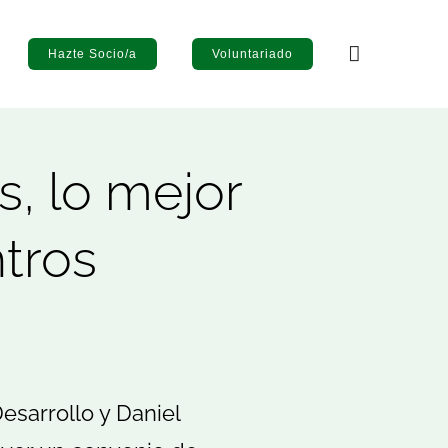
Hazte Socio/a
Voluntariado
, lo mejor
ntros
esarrollo y Daniel