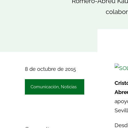
Romero-Abreu Kaup,
colabor
8 de octubre de 2015
Cris
Comunicación
,
Noticias
Abre
apoy
Sevil
Desd