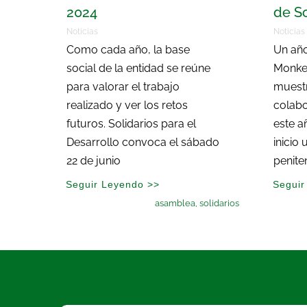
2024
de So
Noticias
Noticias
Como cada año, la base
Un año
social de la entidad se reúne
Monke
para valorar el trabajo
muestr
realizado y ver los retos
colabo
futuros. Solidarios para el
este a
Desarrollo convoca el sábado
inicio
22 de junio
peniten
Seguir Leyendo >>
Seguir
asamblea
,
solidarios