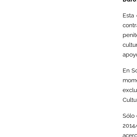
Esta 
contr
penit
cultu
apoyo
En So
mome
exclu
Cultu
Sólo 
2014/
acer