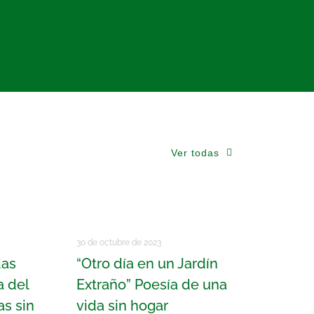
Ver todas
30 de octubre de 2023
das
“Otro día en un Jardín
a del
Extraño” Poesía de una
s sin
vida sin hogar