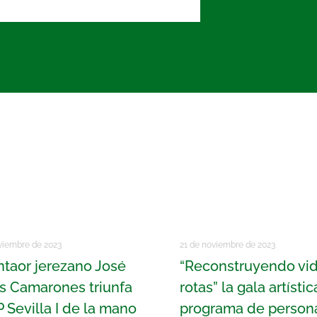
viembre de 2023
21 de noviembre de 2023
ntaor jerezano José
“Reconstruyendo vi
os Camarones triunfa
rotas” la gala artístic
 Sevilla I de la mano
programa de persona