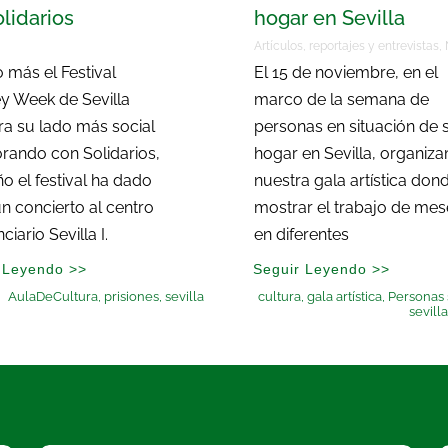
lidarios
hogar en Sevilla
Artículos, reportajes y entrevistas
,
 más el Festival
El 15 de noviembre, en el
y Week de Sevilla
marco de la semana de
a su lado más social
personas en situación de s
rando con Solidarios,
hogar en Sevilla, organiz
ño el festival ha dado
nuestra gala artística don
 un concierto al centro
mostrar el trabajo de mes
ciario Sevilla I.
en diferentes
 Leyendo >>
Seguir Leyendo >>
AulaDeCultura
,
prisiones
,
sevilla
cultura
,
gala artística
,
Personas 
sevilla