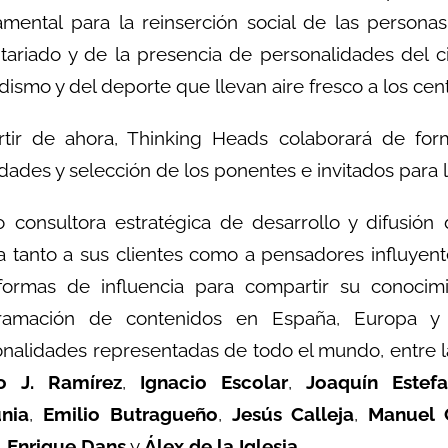
mental para la reinserción social de las persona
tariado y de la presencia de personalidades del cine
dismo y del deporte que llevan aire fresco a los cent
rtir de ahora, Thinking Heads colaborará de fo
idades y selección de los ponentes e invitados para l
 consultora estratégica de desarrollo y difusión
 tanto a sus clientes como a pensadores influyent
aformas de influencia para compartir su conocimi
ramación de contenidos en España, Europa y
nalidades representadas de todo el mundo, entre 
o J. Ramírez
,
Ignacio Escolar
,
Joaquín Estefa
nia
,
Emilio Butragueño
,
Jesús Calleja
,
Manuel C
,
Enrique Dans
y
Álex de la Iglesia
.