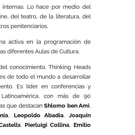
s internas. Lo hace por medio del
, del teatro, de la literatura, del
ros penitenciarios.
rma activa en la programación de
as diferentes Aulas de Cultura.
 del conocimiento, Thinking Heads
es de todo el mundo a desarrollar
ento. Es líder en conferencias y
 Latinoamérica, con más de 90
las que destacan
Shlomo ben Ami
,
nía
,
Leopoldo Abadía
,
Joaquín
astells
,
Pierluigi Collina
,
Emilio