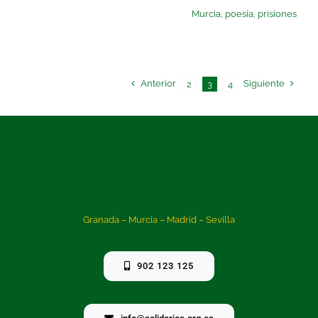
Murcia
,
poesía
,
prisiones
Anterior
Siguiente
2
3
4
Granada – Murcia – Madrid – Sevilla
902 123 125