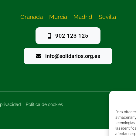
Granada – Murcia – Madrid – Sevilla
902 123 125
info@solidarios.org.es
 privacidad
–
Politica de cookies
Para ofrecer
almacenar y/
tecnologías
las identifi
afectar nega