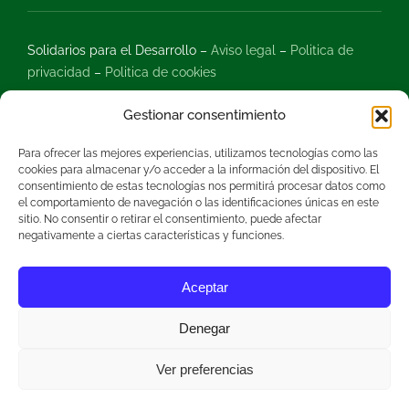
Solidarios para el Desarrollo –
Aviso legal
–
Politica de
privacidad
–
Politica de cookies
Gestionar consentimiento
Para ofrecer las mejores experiencias, utilizamos tecnologías como las
cookies para almacenar y/o acceder a la información del dispositivo. El
consentimiento de estas tecnologías nos permitirá procesar datos como
Este proyecto ha sido posible gracias al Plan de
el comportamiento de navegación o las identificaciones únicas en este
sitio. No consentir o retirar el consentimiento, puede afectar
Recuperación, Transformación y Resiliencia, financiado por
negativamente a ciertas características y funciones.
la Unión Europea-Next Generation UE
Aceptar
Denegar
Ver preferencias