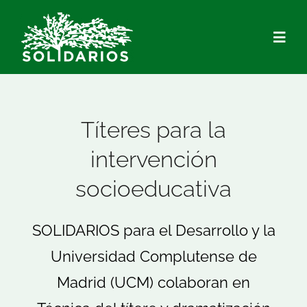
Saltar
al
Togg
contenido
Navig
Quiénes Somos
Títeres para la
Qué hacemos
intervención
socioeducativa
Actualidad
SOLIDARIOS para el Desarrollo y la
Hazte Socio/a
Universidad Complutense de
Voluntariado
Madrid (UCM) colaboran en