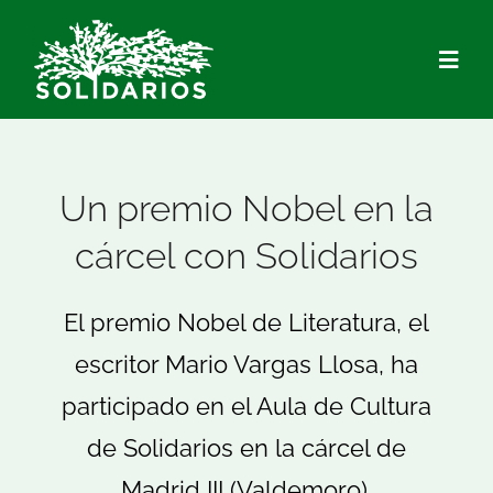
Saltar
al
Togg
contenido
Navig
Quiénes Somos
Un premio Nobel en la
Qué hacemos
cárcel con Solidarios
Actualidad
El premio Nobel de Literatura, el
escritor Mario Vargas Llosa, ha
Hazte Socio/a
participado en el Aula de Cultura
Voluntariado
de Solidarios en la cárcel de
Madrid III (Valdemoro).