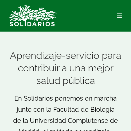
Saltar
al
Togg
contenido
Navig
Quiénes Somos
Aprendizaje-servicio para
Qué hacemos
contribuir a una mejor
salud pública
Actualidad
En Solidarios ponemos en marcha
Hazte Socio/a
junto con la Facultad de Biología
Voluntariado
de la Universidad Complutense de