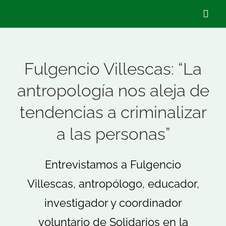
Saltar
Togg
al
Navig
contenido
Quiénes Som
Fulgencio Villescas: “La
antropología nos aleja de
Qué hacemo
tendencias a criminalizar
Actualidad
a las personas”
Hazte Socio/
Entrevistamos a Fulgencio
Villescas, antropólogo, educador,
Voluntariado
investigador y coordinador
Buscar:
voluntario de Solidarios en la