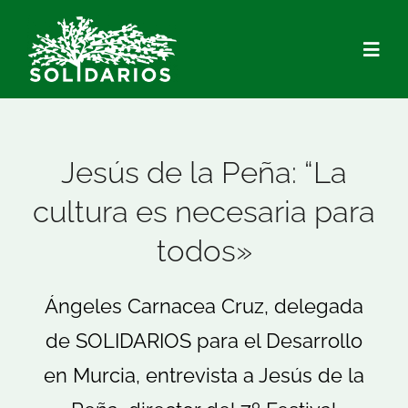
Saltar
al
Togg
contenido
Navig
Quiénes Somos
Jesús de la Peña: “La
Qué hacemos
cultura es necesaria para
todos»
Actualidad
Ángeles Carnacea Cruz, delegada
Hazte Socio/a
de SOLIDARIOS para el Desarrollo
Voluntariado
en Murcia, entrevista a Jesús de la