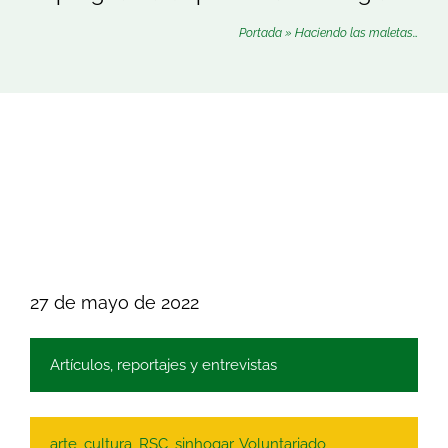
Buscar:
Portada
»
Haciendo las maletas…
27 de mayo de 2022
Artículos, reportajes y entrevistas
arte
,
cultura
,
RSC
,
sinhogar
,
Voluntariado