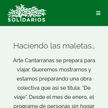
Saltar
al
Togg
contenido
Navig
Quiénes Somos
Haciendo las maletas…
Qué hacemos
Arte Cantarranas se prepara para
Actualidad
viajar. Queremos mostrarnos y
estamos preparando una obra
Hazte Socio/a
colectiva que así se titula: “De
viaje”. Desde el mes de enero, el
Voluntariado
programa de personas sin hogar