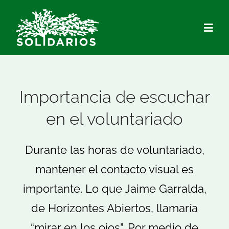
Saltar
al
Togg
contenido
Navig
Quiénes Somos
Importancia de escuchar
Qué hacemos
en el voluntariado
Actualidad
Durante las horas de voluntariado,
mantener el contacto visual es
Hazte Socio/a
importante. Lo que Jaime Garralda,
Voluntariado
de Horizontes Abiertos, llamaría
“mirar en los ojos”. Por medio de