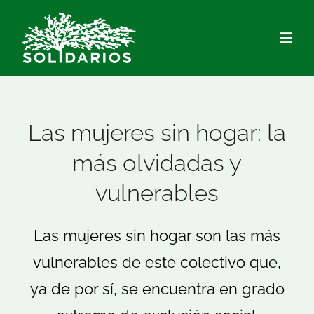
Saltar
al
Togg
contenido
Navig
Quiénes Somos
Las mujeres sin hogar: la
Qué hacemos
más olvidadas y
vulnerables
Actualidad
Las mujeres sin hogar son las más
Hazte Socio/a
vulnerables de este colectivo que,
Voluntariado
ya de por sí, se encuentra en grado