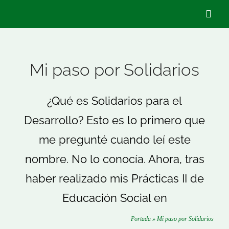
Saltar
Togg
al
Navig
contenido
Quiénes Som
Mi paso por Solidarios
Qué hacemo
¿Qué es Solidarios para el
Desarrollo? Esto es lo primero que
Actualidad
me pregunté cuando leí este
nombre. No lo conocía. Ahora, tras
Hazte Socio/
haber realizado mis Prácticas II de
Voluntariado
Educación Social en
Portada
»
Mi paso por Solidarios
Buscar: