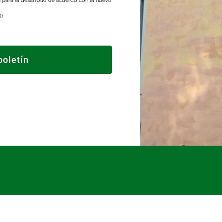
s
para el desarrollo de acuerdo con el nuevo
D)
boletín