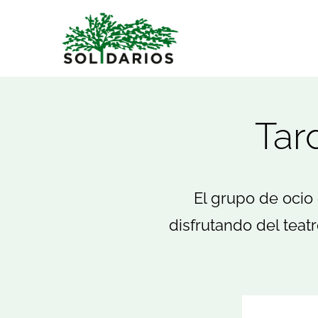
Saltar
al
contenido
Tar
El grupo de ocio 
disfrutando del teat