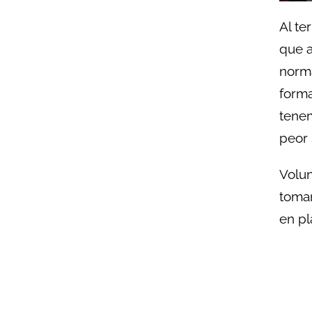
Al te
que a
norma
forma
tenem
peor 
Volun
toman
en pl