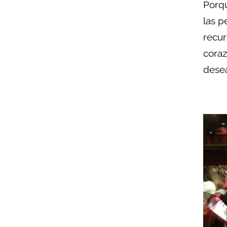
Porqu
las p
recur
coraz
desea