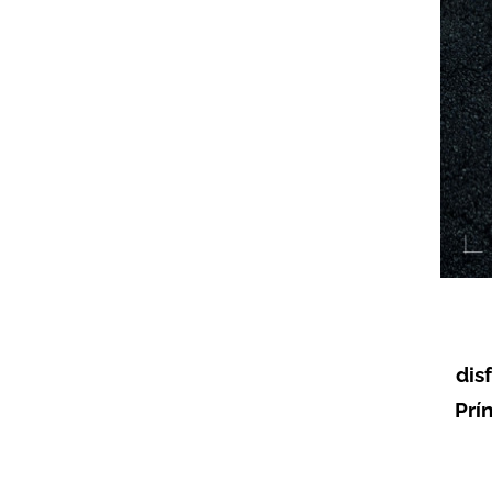
dis
Prí