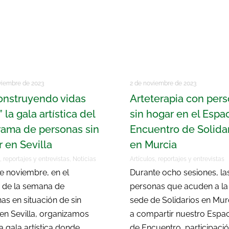
viembre de 2023
2 de noviembre de 2023
onstruyendo vidas
Arteterapia con per
” la gala artística del
sin hogar en el Espa
rama de personas sin
Encuentro de Solida
 en Sevilla
en Murcia
, reportajes y entrevistas
,
Noticias
Artículos, reportajes y entrevistas
de noviembre, en el
Durante ocho sesiones, la
 de la semana de
personas que acuden a la
as en situación de sin
sede de Solidarios en Mur
en Sevilla, organizamos
a compartir nuestro Espa
a gala artística donde
de Encuentro, participació