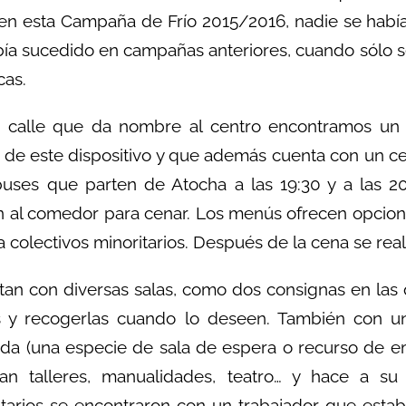
 en esta Campaña de Frío 2015/2016, nadie se hab
bía sucedido en campañas anteriores, cuando sólo s
cas.
a calle que da nombre al centro encontramos un 
 de este dispositivo y que además cuenta con un ce
buses que parten de Atocha a las 19:30 y a las 2
 al comedor para cenar. Los menús ofrecen opcione
a colectivos minoritarios. Después de la cena se real
an con diversas salas, como dos consignas en las 
s y recogerlas cuando lo deseen. También con una
da (una especie de sala de espera o recurso de em
izan talleres, manualidades, teatro… y hace a s
tarios se encontraron con un trabajador que estab