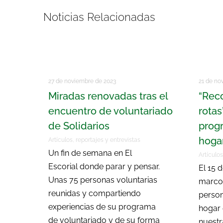
Noticias Relacionadas
27 de noviembre de 2023
21 de no
Miradas renovadas tras el
“Rec
encuentro de voluntariado
rotas
de Solidarios
prog
hogar
Artículos, reportajes y entrevistas
Un fin de semana en El
Artículos
Escorial donde parar y pensar.
El 15 
Unas 75 personas voluntarias
marco
reunidas y compartiendo
person
experiencias de su programa
hogar 
de voluntariado y de su forma
nuestr