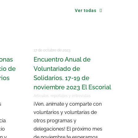
Ver todas
17 de octubre de 2023
sonas
Encuentro Anual de
cio de
Voluntariado de
rios
Solidarios. 17-19 de
noviembre 2023 El Escorial
Artículos, reportajes y entrevistas
s
¡Ven, anímate y comparte con
voluntarios y voluntarias de
cia
otros programas y
cio
delegaciones! El próximo mes
n y
de noviembre te esperamos