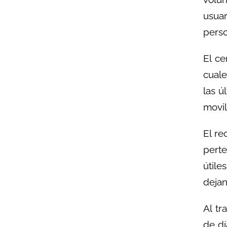
usuar
perso
El ce
cual
las ú
movil
El re
perte
útile
dejan
Al tr
de dí