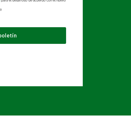
s
para el desarrollo de acuerdo con el nuevo
D)
boletín