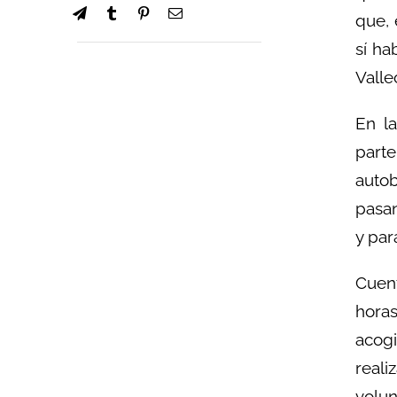
que,
sí ha
Valle
En l
parte
auto
pasan
y par
Cuent
hora
acogi
real
volun