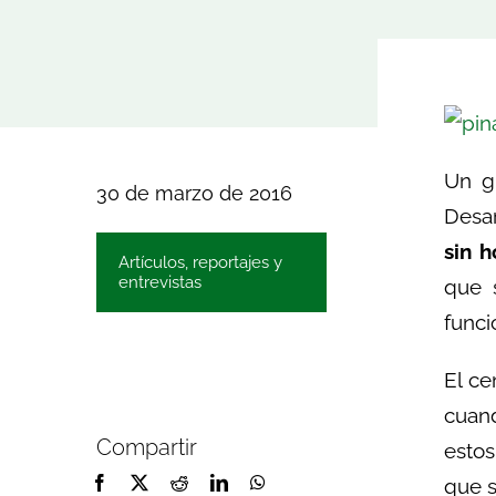
Un g
30 de marzo de 2016
Desar
sin 
Artículos, reportajes y
entrevistas
que 
funci
El ce
cuand
Compartir
estos
que s