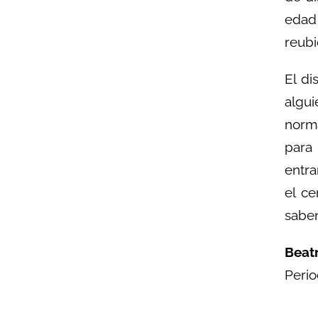
edad 
reubi
El di
algu
norma
para
entra
el c
saben
Beat
Perio