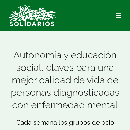
Saltar
al
Togg
contenido
Navig
Quiénes Somos
Autonomía y educación
Qué hacemos
social, claves para una
mejor calidad de vida de
Actualidad
personas diagnosticadas
Hazte Socio/a
con enfermedad mental
Voluntariado
Cada semana los grupos de ocio