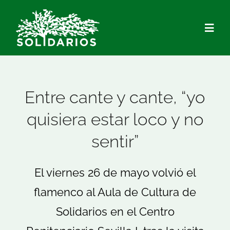
Saltar
al
Togg
contenido
Navig
Quiénes Somos
Entre cante y cante, “yo
Qué hacemos
quisiera estar loco y no
sentir”
Actualidad
El viernes 26 de mayo volvió el
Hazte Socio/a
flamenco al Aula de Cultura de
Voluntariado
Solidarios en el Centro