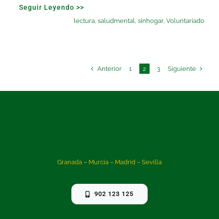
Seguir Leyendo >>
lectura
,
saludmental
,
sinhogar
,
Voluntariado
Anterior
Siguiente
1
2
3
Granada – Murcia – Madrid – Sevilla
902 123 125