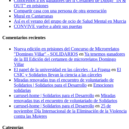
Conocemos a los ganadores del II Certamen de Dibujo “IN &
OUT” en prisiones
Compartir casa con una persona de otra generación
Mural en Cantarranas
Así es el verano del grupo de ocio de Salud Mental en Murcia
CONVIVE vuelve a abrir sus puertas
Comentarios recientes
Nueva edición en prisiones del Concurso de Microrrelatos
"Domingo Villar" - SOLIDARIOS
en
Ya tenemos ganadores
de la III Edición del certamen de microrrelatos Domingo
Villar
El papel de la universidad en las cárceles - La Fragua
en
El
CSIC y Solidarios llevan la ciencia a las cárceles
Miradas renovadas tras el encuentro de voluntariado de
Solidarios | Solidarios para el Desarrollo
en
Emociones
solidarias
carrusel-home | Solidarios para el Desarrollo
en
Miradas
renovadas tras el encuentro de voluntariado de Solidarios
carrusel-home | Solidarios para el Desarrollo
en
25 de
noviembre Día Internacional de la Eliminación de la Violencia
contra las Mujeres
Categorías